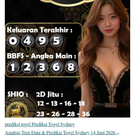
prediksi togel
Prediksi Togel Sydney
Analisis Tren Data & Prediksi Togel Sydney 14 Juni 2026 –