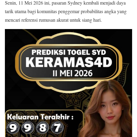
Senin, 11 Mei 2026 ini, pasaran Sydney kembali menjadi daya
tarik utama bagi komunitas penggemar probabilitas angka yang
mencari referensi rumusan akurat untuk siang hari.