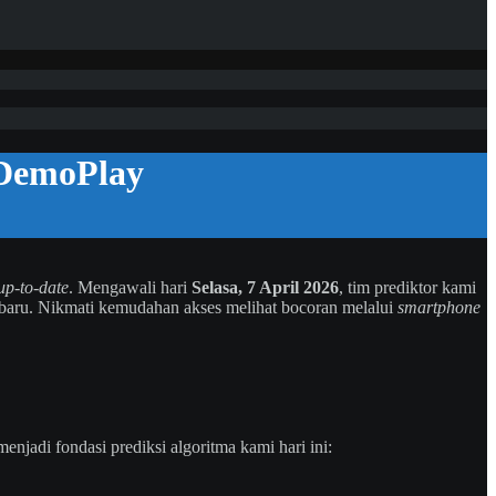
eDemoPlay
up-to-date
. Mengawali hari
Selasa, 7 April 2026
, tim prediktor kami
baru. Nikmati kemudahan akses melihat bocoran melalui
smartphone
enjadi fondasi prediksi algoritma kami hari ini: