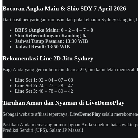
Bocoran Angka Main & Shio SDY 7 April 2026
Dari hasil penyaringan rumusan dan pola keluaran Sydney siang ini,
BBFS (Angka Main):
0 – 2 – 4 – 7 – 8
Shio Keberuntungan:
Kambing
🐐
Jadwal Tutup Pasaran:
13:30 WIB
Jadwal Result:
13:50 WIB
Rekomendasi Line 2D Jitu Sydney
Bagi Anda yang gemar bermain di area 2D, tim kami telah memecah 
Line Set 1:
02 – 04 – 07 – 08
Line Set 2:
24 – 27 – 28 – 47
Line Set 3:
48 – 78 – 80 – 42
Taruhan Aman dan Nyaman di LiveDemoPlay
Sebagai website afiliasi tepercaya,
LiveDemoPlay
selalu merekomend
Pastikan Anda memasang nomor jagoan Anda sebelum batas waktu pen
Prediksi Sendiri (UPS). Salam JP Massal!