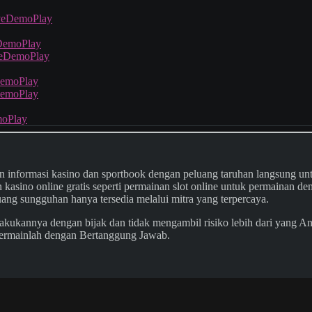
eDemoPlay
eDemoPlay
moPlay
 informasi kasino dan sportbook dengan peluang taruhan langsung untu
asino online gratis seperti permainan slot online untuk permainan d
ang sungguhan hanya tersedia melalui mitra yang terpercaya.
akukannya dengan bijak dan tidak mengambil risiko lebih dari yang A
ermainlah dengan Bertanggung Jawab.