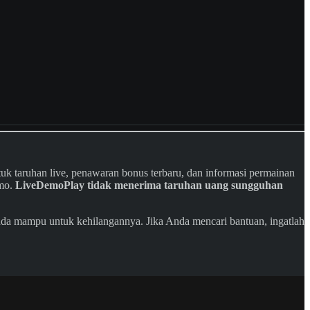
k taruhan live, penawaran bonus terbaru, dan informasi permainan
emo.
LiveDemoPlay tidak menerima taruhan uang sungguhan
nda mampu untuk kehilangannya. Jika Anda mencari bantuan, ingatlah