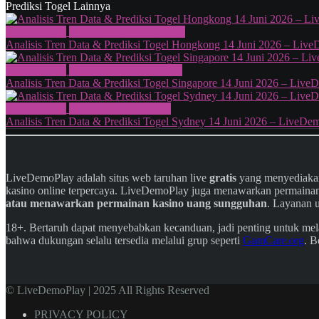
Prediksi Togel Lainnya
prediksi togel
Prediksi Togel Hongkong
Analisis Tren Data & Prediksi Togel Hongkong 14 Juni 2026 – Liv
prediksi togel
Prediksi Togel Singapore
Analisis Tren Data & Prediksi Togel Singapore 14 Juni 2026 – Liv
prediksi togel
Prediksi Togel Sydney
Analisis Tren Data & Prediksi Togel Sydney 14 Juni 2026 – LiveDe
LiveDemoPlay adalah situs web taruhan live
gratis
yang menyediakan
kasino online terpercaya. LiveDemoPlay juga menawarkan permainan k
atau menawarkan permainan kasino uang sungguhan
. Layanan u
18+. Bertaruh dapat menyebabkan kecanduan, jadi penting untuk mel
bahwa dukungan selalu tersedia melalui grup seperti
GamCare.org
. B
© LiveDemoPlay | 2025 All Rights Reserved
PRIVACY POLICY