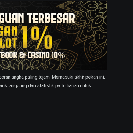
coran angka paling tajam. Memasuki akhir pekan ini,
itarik langsung dari statistik paito harian untuk