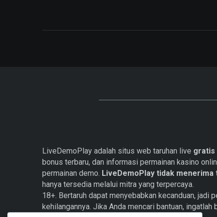
LiveDemoPlay adalah situs web taruhan live
gratis
bonus terbaru, dan informasi permainan kasino onli
permainan demo.
LiveDemoPlay tidak menerima 
hanya tersedia melalui mitra yang terpercaya.
18+. Bertaruh dapat menyebabkan kecanduan, jadi p
kehilangannya. Jika Anda mencari bantuan, ingatlah