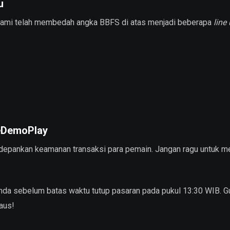
u
 kami telah membedah angka BBFS di atas menjadi beberapa
line
eDemoPlay
pankan keamanan transaksi para pemain. Jangan ragu untuk m
.
da sebelum batas waktu tutup pasaran pada pukul 13:30 WIB. Gu
aus!