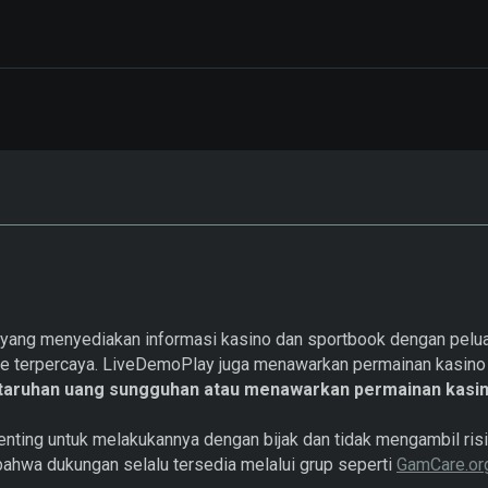
yang menyediakan informasi kasino dan sportbook dengan peluan
ne terpercaya. LiveDemoPlay juga menawarkan permainan kasino on
taruhan uang sungguhan atau menawarkan permainan kasi
enting untuk melakukannya dengan bijak dan tidak mengambil ris
 bahwa dukungan selalu tersedia melalui grup seperti
GamCare.or