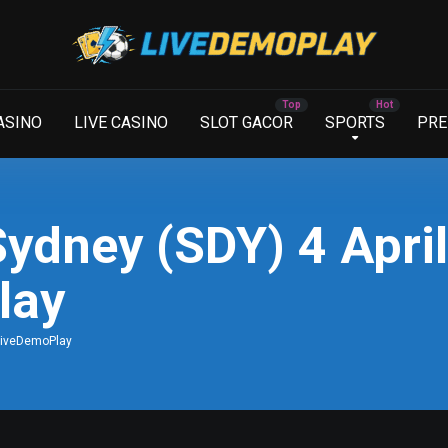
ASINO
LIVE CASINO
SLOT GACOR
SPORTS
PRE
Sydney (SDY) 4 Apri
lay
 LiveDemoPlay