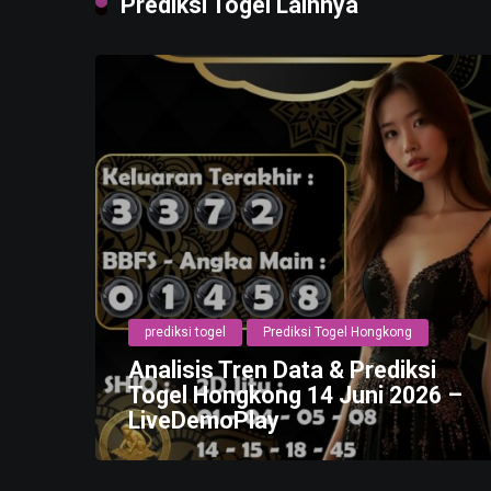
Prediksi Togel Lainnya
prediksi togel
Prediksi Togel Hongkong
Analisis Tren Data & Prediksi
Togel Hongkong 14 Juni 2026 –
LiveDemoPlay