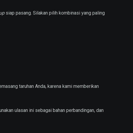
 up
siap pasang. Silakan pilih kombinasi yang paling
emasang taruhan Anda, karena kami memberikan
nakan ulasan ini sebagai bahan perbandingan, dan
prediksi togel
Prediksi Togel Sydney
Analisis Tren Data & Prediksi