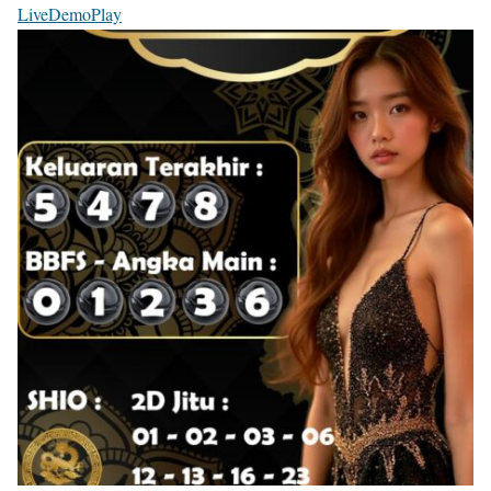
LiveDemoPlay