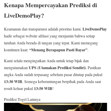
Kenapa Mempercayakan Prediksi di
LiveDemoPlay?
LiveDemoPlay
Keamanan dan transparansi adalah prioritas kami.
hadir sebagai website afiliasi yang menjamin bahwa setiap
taruhan Anda berada di tangan yang tepat. Kami memegang
“Menang Berapapun Pasti Bayar”
komitmen kuat:
.
Kami selalu mengingatkan Anda untuk tetap bijak dan
UPS (Utamakan Prediksi Sendiri)
mengutamakan
. Pastikan
angka Anda sudah terpasang sebelum pasar ditutup pada pukul
13:30 WIB
. Semoga keberuntungan berpihak pada Anda saat
13:50 WIB
result keluar pukul
!
Prediksi Togel Lainnya