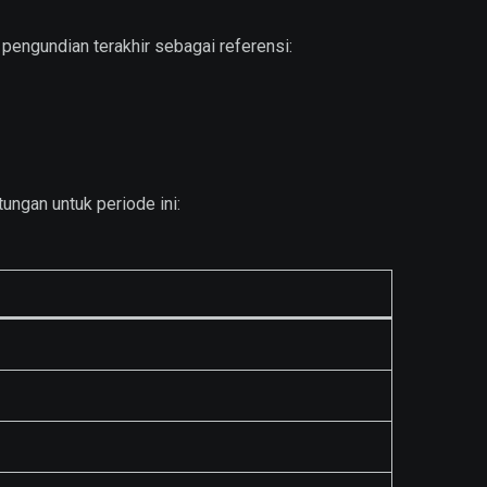
 pengundian terakhir sebagai referensi:
ungan untuk periode ini: