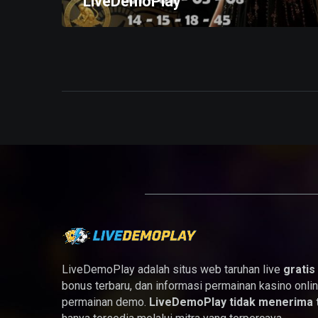
LiveDemoPlay
LiveDemoPlay adalah situs web taruhan live
gratis
bonus terbaru, dan informasi permainan kasino onli
permainan demo.
LiveDemoPlay tidak menerima 