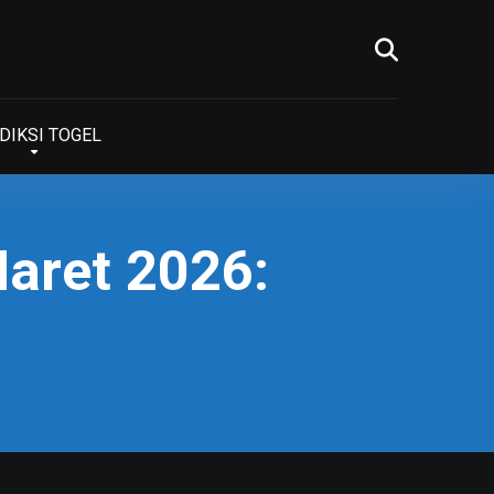
DIKSI TOGEL
Maret 2026: