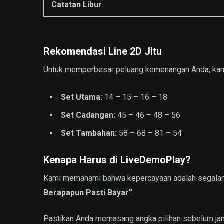
Catatan Libur
Rekomendasi Line 2D Jitu
Untuk memperbesar peluang kemenangan Anda, kami t
Set Utama:
14 – 15 – 16 – 18
Set Cadangan:
45 – 46 – 48 – 56
Set Tambahan:
58 – 68 – 81 – 54
Kenapa Harus di LiveDemoPlay?
Kami memahami bahwa kepercayaan adalah segalanya.
Berapapun Pasti Bayar”
.
Pastikan Anda memasang angka pilihan sebelum ja