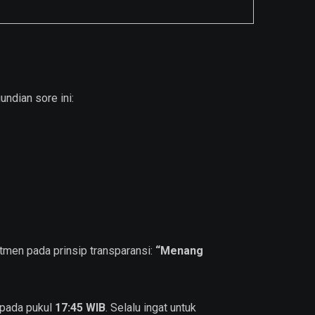
ndian sore ini:
men pada prinsip transparansi:
“Menang
 pada pukul
17:45 WIB
. Selalu ingat untuk