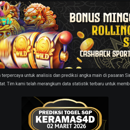
m terpercaya untuk analisis dan prediksi angka main di pasaran 
at. Tim kami telah merangkum data statistik terbaru untuk membe