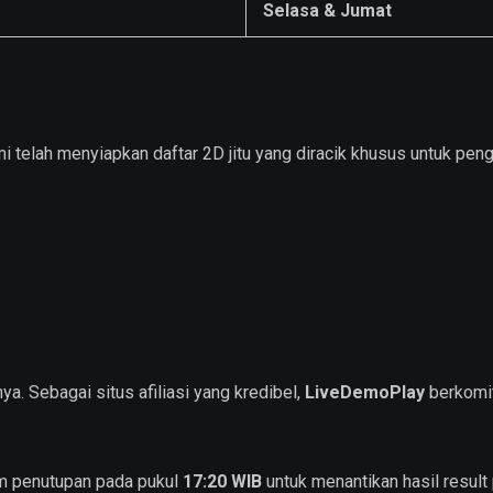
Selasa & Jumat
elah menyiapkan daftar 2D jitu yang diracik khusus untuk pengu
 Sebagai situs afiliasi yang kredibel,
LiveDemoPlay
berkomit
m penutupan pada pukul
17:20 WIB
untuk menantikan hasil result