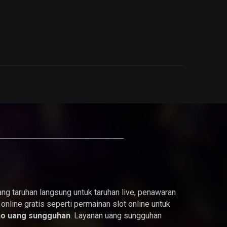
g taruhan langsung untuk taruhan live, penawaran
line gratis seperti permainan slot online untuk
no uang sungguhan
. Layanan uang sungguhan