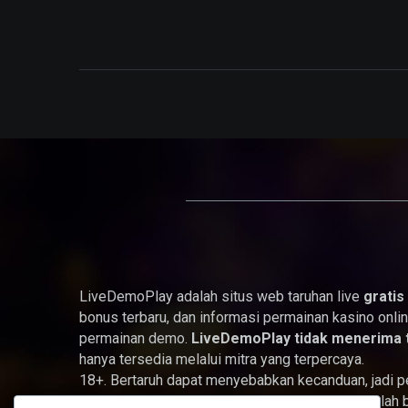
LiveDemoPlay adalah situs web taruhan live
gratis
bonus terbaru, dan informasi permainan kasino onli
permainan demo.
LiveDemoPlay tidak menerima 
hanya tersedia melalui mitra yang terpercaya.
18+. Bertaruh dapat menyebabkan kecanduan, jadi p
kehilangannya. Jika Anda mencari bantuan, ingatlah