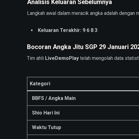
Analisis Keluaran Sebelumnya
Langkah awal dalam meracik angka adalah dengan men
Keluaran Terakhir:
9 6 8 3
Bocoran Angka Jitu SGP 29 Januari 20
Tim ahli
LiveDemoPlay
telah mengolah data statist
Kategori
BBFS / Angka Main
Shio Hari Ini
Waktu Tutup