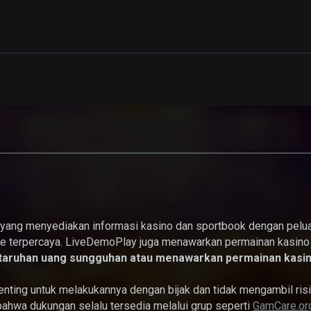
yang menyediakan informasi kasino dan sportbook dengan peluan
ne terpercaya. LiveDemoPlay juga menawarkan permainan kasino on
taruhan uang sungguhan atau menawarkan permainan kasi
enting untuk melakukannya dengan bijak dan tidak mengambil ris
 bahwa dukungan selalu tersedia melalui grup seperti
GamCare.or