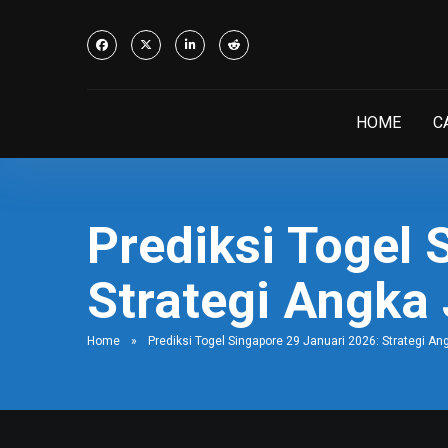
HOME
C
Prediksi Togel 
Strategi Angka 
Home
»
Prediksi Togel Singapore 29 Januari 2026: Strategi Ang