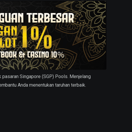
uk pasaran Singapore (SGP) Pools. Menjelang
membantu Anda menentukan taruhan terbaik.