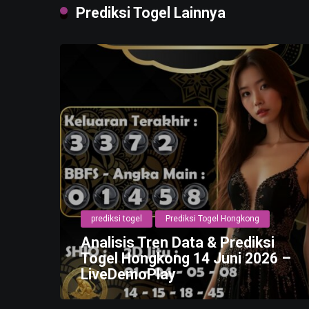
Prediksi Togel Lainnya
prediksi togel
Prediksi Togel Hongkong
Analisis Tren Data & Prediksi
Togel Hongkong 14 Juni 2026 –
LiveDemoPlay