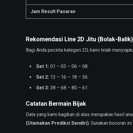
Jam Result Pasaran
Rekomendasi Line 2D Jitu (Bolak-Balik)
Bagi Anda pecinta kategori 2D, kami telah menyiapk
Set 1:
01 – 03 – 06 – 08
Set 2:
13 – 16 – 18 – 36
Set 3:
38 – 68 – 80 – 61
Catatan Bermain Bijak
Data yang kami bagikan di atas merupakan hasil anal
(Utamakan Prediksi Sendiri)
. Gunakan bocoran in