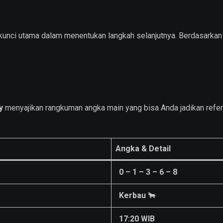
unci utama dalam menentukan langkah selanjutnya. Berdasarkan da
y
menyajikan rangkuman angka main yang bisa Anda jadikan refere
Angka & Detail
0 – 1 – 3 – 6 – 8
Kerbau
🐂
17:20 WIB