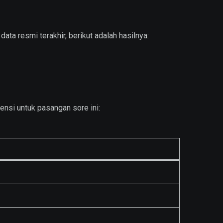
ta resmi terakhir, berikut adalah hasilnya:
nsi untuk pasangan sore ini: