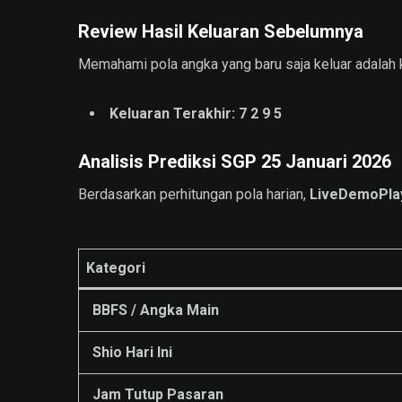
Review Hasil Keluaran Sebelumnya
Memahami pola angka yang baru saja keluar adalah k
Keluaran Terakhir:
7 2 9 5
Analisis Prediksi SGP 25 Januari 2026
Berdasarkan perhitungan pola harian,
LiveDemoPla
Kategori
BBFS / Angka Main
Shio Hari Ini
Jam Tutup Pasaran