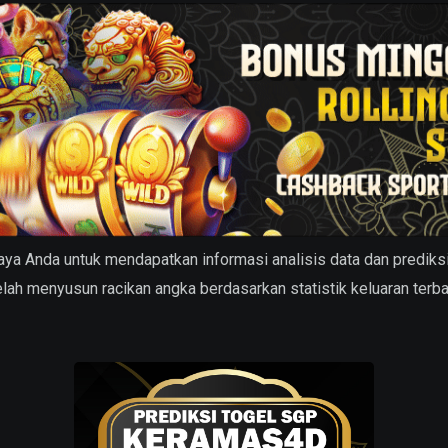
caya Anda untuk mendapatkan informasi analisis data dan prediks
 telah menyusun racikan angka berdasarkan statistik keluaran t