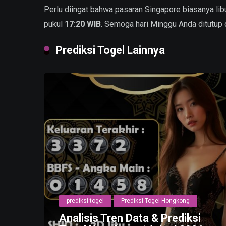
Perlu diingat bahwa pasaran Singapore biasanya li
pukul
17:20 WIB
. Semoga hari Minggu Anda ditutup
Prediksi Togel Lainnya
prediksi togel
Prediksi Togel Hongkong
Analisis Tren Data & Prediksi