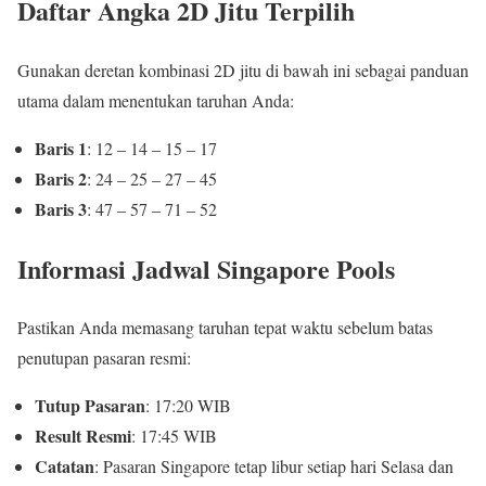
Daftar Angka 2D Jitu Terpilih
Gunakan deretan kombinasi 2D jitu di bawah ini sebagai panduan
utama dalam menentukan taruhan Anda:
Baris 1
: 12 – 14 – 15 – 17
Baris 2
: 24 – 25 – 27 – 45
Baris 3
: 47 – 57 – 71 – 52
Informasi Jadwal Singapore Pools
Pastikan Anda memasang taruhan tepat waktu sebelum batas
penutupan pasaran resmi:
Tutup Pasaran
: 17:20 WIB
Result Resmi
: 17:45 WIB
Catatan
: Pasaran Singapore tetap libur setiap hari Selasa dan