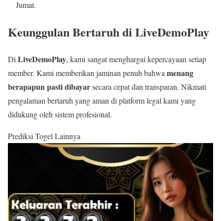
Jumat.
Keunggulan Bertaruh di LiveDemoPlay
LiveDemoPlay
Di
, kami sangat menghargai kepercayaan setiap
menang
member. Kami memberikan jaminan penuh bahwa
berapapun pasti dibayar
secara cepat dan transparan. Nikmati
pengalaman bertaruh yang aman di platform legal kami yang
didukung oleh sistem profesional.
Prediksi Togel Lainnya