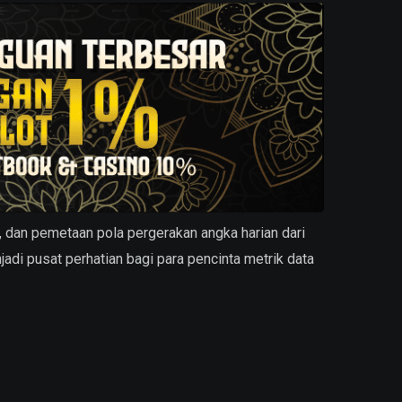
ks, dan pemetaan pola pergerakan angka harian dari
di pusat perhatian bagi para pencinta metrik data