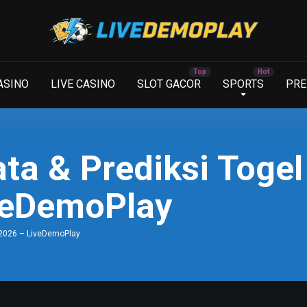
ASINO
LIVE CASINO
SLOT GACOR
SPORTS
PRE
ata & Prediksi Toge
veDemoPlay
i 2026 – LiveDemoPlay