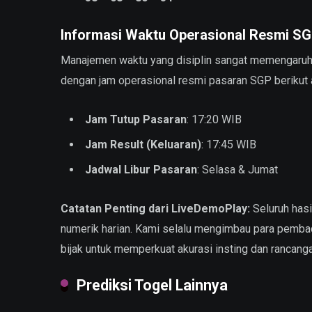
Informasi Waktu Operasional Resmi SG
Manajemen waktu yang disiplin sangat memengaruhi 
dengan jam operasional resmi pasaran SGP berikut ag
Jam Tutup Pasaran
: 17:20 WIB
Jam Result (Keluaran)
: 17:45 WIB
Jadwal Libur Pasaran
: Selasa & Jumat
Catatan Penting dari LiveDemoPlay:
Seluruh hasi
numerik harian. Kami selalu mengimbau para pembac
bijak untuk memperkuat akurasi insting dan rancang
Prediksi Togel Lainnya