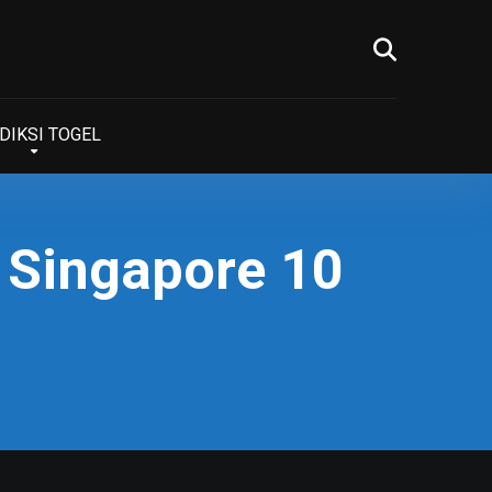
DIKSI TOGEL
l Singapore 10