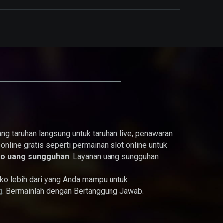
g taruhan langsung untuk taruhan live, penawaran
line gratis seperti permainan slot online untuk
no uang sungguhan
. Layanan uang sungguhan
iko lebih dari yang Anda mampu untuk
g
. Bermainlah dengan Bertanggung Jawab.