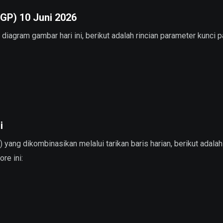
GP) 10 Juni 2026
iagram gambar hari ini, berikut adalah rincian parameter kunci p
i
ng dikombinasikan melalui tarikan baris harian, berikut adalah 
re ini: