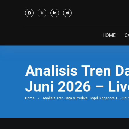
HOME
C
Analisis Tren D
Juni 2026 – Li
Home
»
Analisis Tren Data & Prediksi Togel Singapore 10 Jun