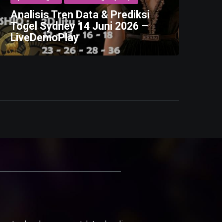
Analisis Tren Data & Prediksi
Togel Sydney 14 Juni 2026 –
LiveDemoPlay