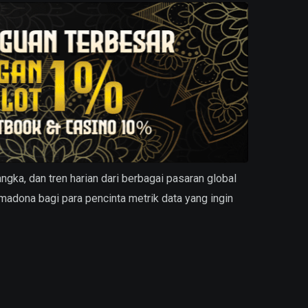
angka, dan tren harian dari berbagai pasaran global
adona bagi para pencinta metrik data yang ingin