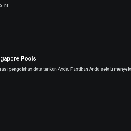
 ini:
ngapore Pools
urasi pengolahan data tarikan Anda. Pastikan Anda selalu meny