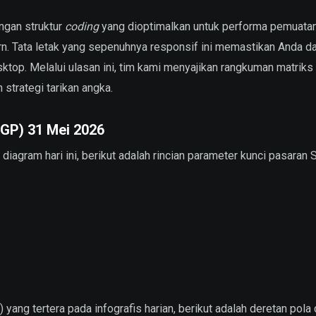
engan struktur
coding
yang dioptimalkan untuk performa pemuatan
n. Tata letak yang sepenuhnya responsif ini memastikan Anda d
top. Melalui ulasan ini, tim kami menyajikan rangkuman matriks 
trategi tarikan angka.
SGP) 31 Mei 2026
iagram hari ini, berikut adalah rincian parameter kunci pasaran S
ng tertera pada infografis harian, berikut adalah deretan pola d