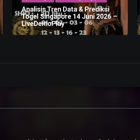
Analisis Tren Data & Prediksi
Togel Singapore 14 Juni 2026 –
LiveDemoPlay