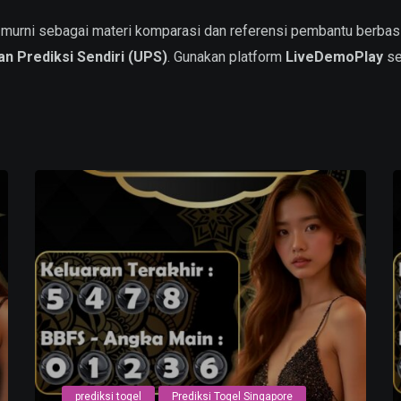
kan murni sebagai materi komparasi dan referensi pembantu berba
 Prediksi Sendiri (UPS)
. Gunakan platform
LiveDemoPlay
se
prediksi togel
Prediksi Togel Singapore