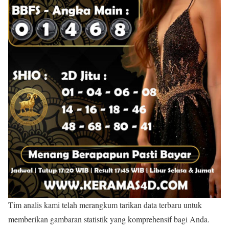
Tim analis kami telah merangkum tarikan data terbaru untuk
memberikan gambaran statistik yang komprehensif bagi Anda.