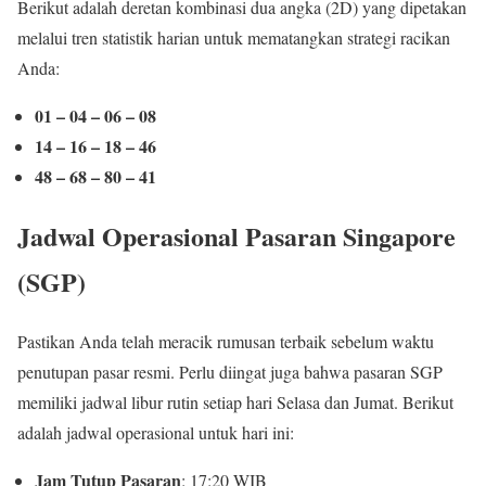
Berikut adalah deretan kombinasi dua angka (2D) yang dipetakan
melalui tren statistik harian untuk mematangkan strategi racikan
Anda:
01 – 04 – 06 – 08
14 – 16 – 18 – 46
48 – 68 – 80 – 41
Jadwal Operasional Pasaran Singapore
(SGP)
Pastikan Anda telah meracik rumusan terbaik sebelum waktu
penutupan pasar resmi. Perlu diingat juga bahwa pasaran SGP
memiliki jadwal libur rutin setiap hari Selasa dan Jumat. Berikut
adalah jadwal operasional untuk hari ini:
Jam Tutup Pasaran
: 17:20 WIB