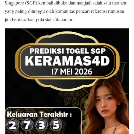
Singapore (SGP) kembali dibuka dan menjadi salah satu momen
yang paling ditunggu oleh komunitas pencari referensi rumusan
jitu berdasarkan pola statistik harian.