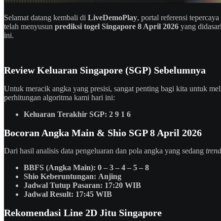
Selamat datang kembali di
LiveDemoPlay
, portal referensi tepercay
telah menyusun
prediksi togel Singapore 8 April 2026
yang didasark
ini.
Review Keluaran Singapore (SGP) Sebelumnya
Untuk meracik angka yang presisi, sangat penting bagi kita untuk me
perhitungan algoritma kami hari ini:
Keluaran Terakhir SGP:
2 9 1 6
Bocoran Angka Main & Shio SGP 8 April 2026
Dari hasil analisis data pengeluaran dan pola angka yang sedang
tren
BBFS (Angka Main):
0 – 3 – 4 – 5 – 8
Shio Keberuntungan:
Anjing
Jadwal Tutup Pasaran:
17:20 WIB
Jadwal Result:
17:45 WIB
Rekomendasi Line 2D Jitu Singapore