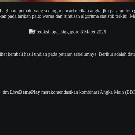
a bagi para pemain yang sedang mencari racikan angka jitu pasaran toto 
an pada tarikan paito warna dan rumusan algoritma statistik terkini. 
lihat kembali hasil undian pada putaran sebelumnya. Berikut adalah dat
d
, tim
LiveDemoPlay
merekomendasikan kombinasi Angka Main (BBFS) d