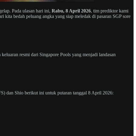
gelap. Pada ulasan hari ini,
Rabu, 8 April 2026
, tim prediktor kami
Mari kita bedah peluang angka yang siap meledak di pasaran SGP sore
a keluaran resmi dari Singapore Pools yang menjadi landasan
an Shio berikut ini untuk putaran tanggal 8 April 2026: