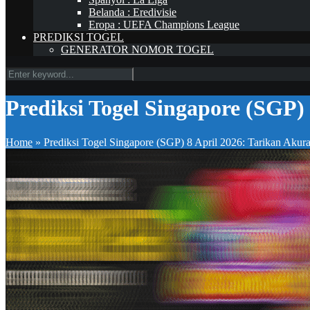
Belanda : Eredivisie
Eropa : UEFA Champions League
PREDIKSI TOGEL
GENERATOR NOMOR TOGEL
Prediksi Togel Singapore (SGP)
Home
»
Prediksi Togel Singapore (SGP) 8 April 2026: Tarikan Aku