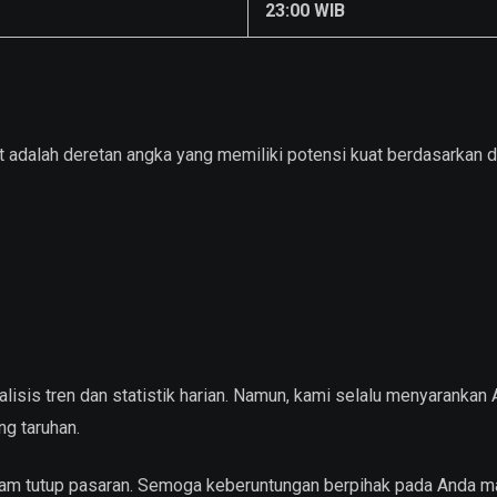
23:00 WIB
t adalah deretan angka yang memiliki potensi kuat berdasarkan da
alisis tren dan statistik harian. Namun, kami selalu menyarank
g taruhan.
 jam tutup pasaran. Semoga keberuntungan berpihak pada Anda ma