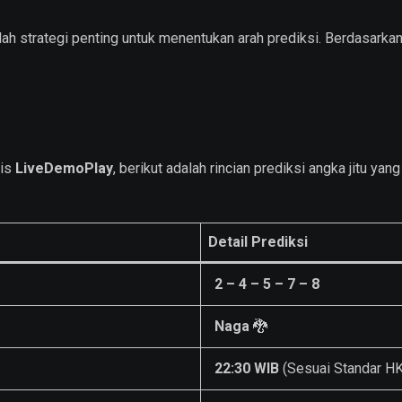
 strategi penting untuk menentukan arah prediksi. Berdasarkan da
lis
LiveDemoPlay
, berikut adalah rincian prediksi angka jitu y
Detail Prediksi
2 – 4 – 5 – 7 – 8
Naga
🐉
22:30 WIB
(Sesuai Standar HK