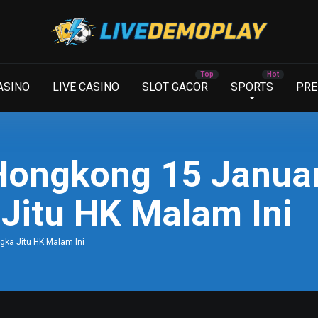
ASINO
LIVE CASINO
SLOT GACOR
SPORTS
PRE
 Hongkong 15 Januar
Jitu HK Malam Ini
gka Jitu HK Malam Ini