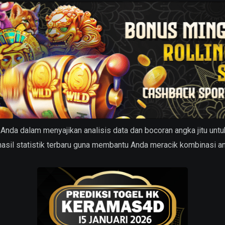
a Anda dalam menyajikan analisis data dan bocoran angka jitu un
hasil statistik terbaru guna membantu Anda meracik kombinasi 