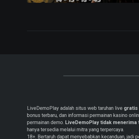
LiveDemoPlay adalah situs web taruhan live
gratis
bonus terbaru, dan informasi permainan kasino onli
permainan demo.
LiveDemoPlay tidak menerima 
hanya tersedia melalui mitra yang terpercaya.
18+. Bertaruh dapat menyebabkan kecanduan, jadi p