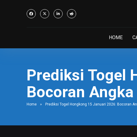
HOME
C
Prediksi Togel
Bocoran Angka 
Home
»
Prediksi Togel Hongkong 15 Januari 2026: Bocoran An