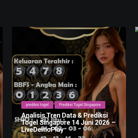
prediksi togel
Prediksi Togel Singapore
Analisis Tren Data & Prediksi
Togel Singapore 14 Juni 2026 –
LiveDemoPlay