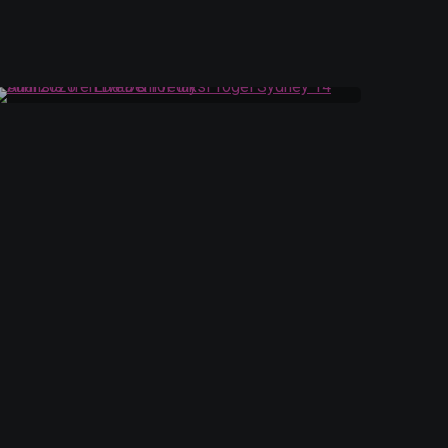
Analisis Tren Data & Prediksi
Togel Sydney 14 Juni 2026 –
LiveDemoPlay