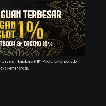
tuk pasaran Hongkong (HK) Pools. Untuk periode
angka kemenangan.