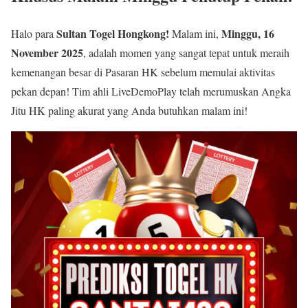
Sultan Togel Hongkong!
Minggu, 16
Halo para
Malam ini,
November 2025
, adalah momen yang sangat tepat untuk meraih
kemenangan besar di Pasaran HK sebelum memulai aktivitas
pekan depan! Tim ahli LiveDemoPlay telah merumuskan Angka
Jitu HK paling akurat yang Anda butuhkan malam ini!