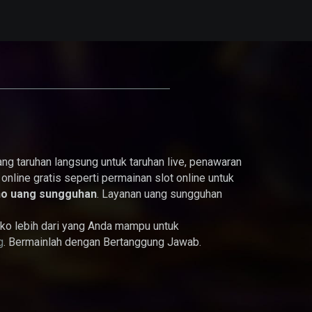
g taruhan langsung untuk taruhan live, penawaran
line gratis seperti permainan slot online untuk
no uang sungguhan
. Layanan uang sungguhan
iko lebih dari yang Anda mampu untuk
g
. Bermainlah dengan Bertanggung Jawab.