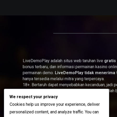
LiveDemoPlay adalah situs web taruhan live
gratis
bonus terbaru, dan informasi permainan kasino onli
permainan demo.
LiveDemoPlay tidak menerima 
hanya tersedia melalui mitra yang terpercaya.
18+. Bertaruh dapat menyebabkan kecanduan, jadi p
kehilangannya. Jika Anda mencari bantuan, ingatlah
We respect your privacy
Cookies help us improve your experience, deliver
personalized content, and analyze traffic. You can