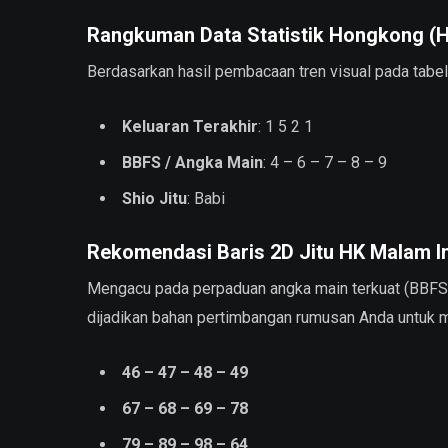
Rangkuman Data Statistik Hongkong (H
Berdasarkan hasil pembacaan tren visual pada tabel 
Keluaran Terakhir
: 1 5 2 1
BBFS / Angka Main
: 4 – 6 – 7 – 8 – 9
Shio Jitu
: Babi
Rekomendasi Baris 2D Jitu HK Malam In
Mengacu pada perpaduan angka main terkuat (BBFS) ya
dijadikan bahan pertimbangan rumusan Anda untuk m
46 – 47 – 48 – 49
67 – 68 – 69 – 78
79 – 89 – 98 – 64