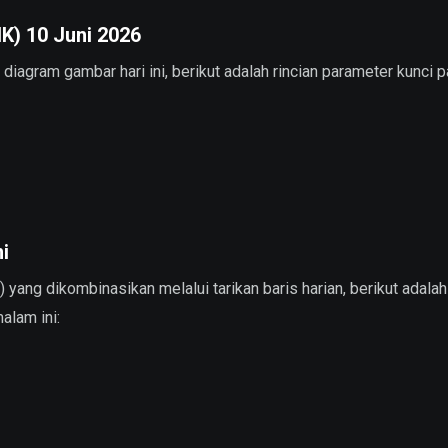
K) 10 Juni 2026
diagram gambar hari ini, berikut adalah rincian parameter kunci p
i
ng dikombinasikan melalui tarikan baris harian, berikut adalah 
alam ini: