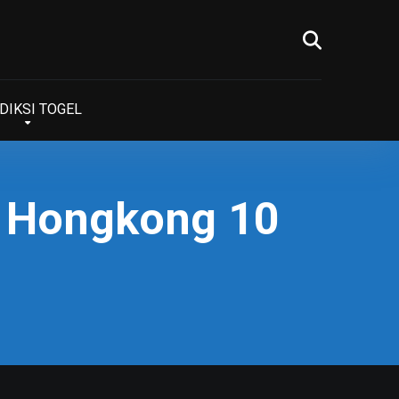
DIKSI TOGEL
el Hongkong 10