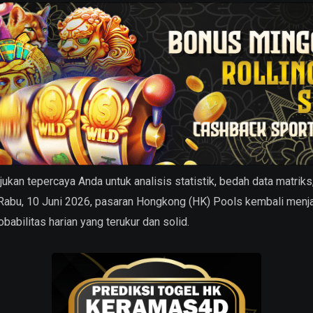
rujukan tepercaya Anda untuk analisis statistik, bedah data matri
Rabu, 10 Juni 2026, pasaran Hongkong (HK) Pools kembali menjad
abilitas harian yang terukur dan solid.