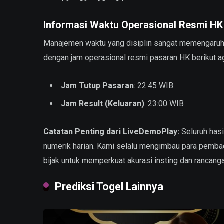
Informasi Waktu Operasional Resmi HK
Manajemen waktu yang disiplin sangat memengaruhi 
dengan jam operasional resmi pasaran HK berikut aga
Jam Tutup Pasaran
: 22:45 WIB
Jam Result (Keluaran)
: 23:00 WIB
Catatan Penting dari LiveDemoPlay:
Seluruh hasi
numerik harian. Kami selalu mengimbau para pembac
bijak untuk memperkuat akurasi insting dan rancang
Prediksi Togel Lainnya