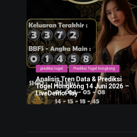
prediksi togel
Prediksi Togel Hongkong
Analisis Tren Data & Prediksi
Togel Hongkong 14 Juni 2026 –
LiveDemoPlay