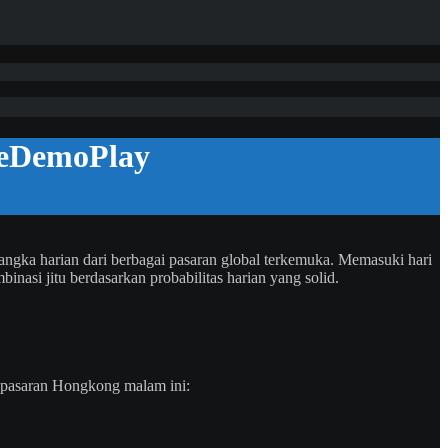
iveDemoPlay
n angka harian dari berbagai pasaran global terkemuka. Memasuki hari
nasi jitu berdasarkan probabilitas harian yang solid.
ci pasaran Hongkong malam ini: