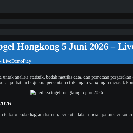
Togel Hongkong 5 Juni 2026 – L
6 – LiveDemoPlay
a untuk analisis statistik, bedah matriks data, dan pemetaan pergeraka
at perhatian bagi para pencinta metrik angka yang ingin meracik kombi
2026
n terbaru pada diagram hari ini, berikut adalah rincian parameter kun