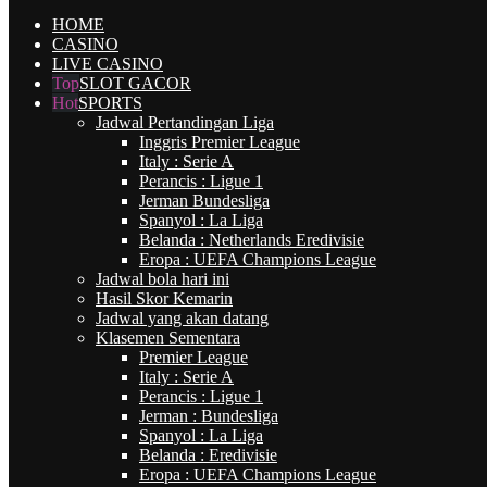
HOME
CASINO
LIVE CASINO
SLOT GACOR
SPORTS
Jadwal Pertandingan Liga
Inggris Premier League
Italy : Serie A
Perancis : Ligue 1
Jerman Bundesliga
Spanyol : La Liga
Belanda : Netherlands Eredivisie
Eropa : UEFA Champions League
Jadwal bola hari ini
Hasil Skor Kemarin
Jadwal yang akan datang
Klasemen Sementara
Premier League
Italy : Serie A
Perancis : Ligue 1
Jerman : Bundesliga
Spanyol : La Liga
Belanda : Eredivisie
Eropa : UEFA Champions League