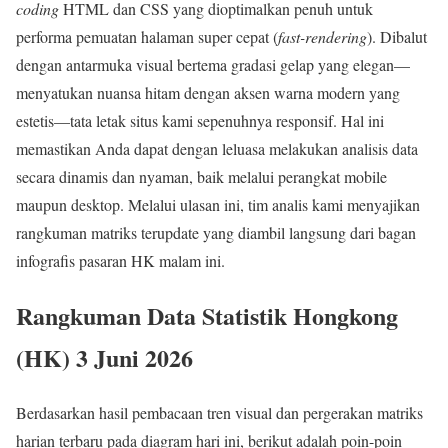
coding
HTML dan CSS yang dioptimalkan penuh untuk
performa pemuatan halaman super cepat (
fast-rendering
). Dibalut
dengan antarmuka visual bertema gradasi gelap yang elegan—
menyatukan nuansa hitam dengan aksen warna modern yang
estetis—tata letak situs kami sepenuhnya responsif. Hal ini
memastikan Anda dapat dengan leluasa melakukan analisis data
secara dinamis dan nyaman, baik melalui perangkat mobile
maupun desktop. Melalui ulasan ini, tim analis kami menyajikan
rangkuman matriks terupdate yang diambil langsung dari bagan
infografis pasaran HK malam ini.
Rangkuman Data Statistik Hongkong
(HK) 3 Juni 2026
Berdasarkan hasil pembacaan tren visual dan pergerakan matriks
harian terbaru pada diagram hari ini, berikut adalah poin-poin