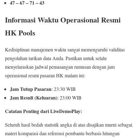
47 – 67 – 71 – 43
Informasi Waktu Operasional Resmi
HK Pools
Kedisiplinan manajemen waktu sangat memengaruhi validitas
pengolahan tarikan data Anda. Pastikan untuk selalu
menyelaraskan jadwal pemasangan rumusan dengan jam
operasional resmi pasaran HK malam ini:
Jam Tutup Pasaran
: 23:30 WIB
Jam Result (Keluaran)
: 23:00 WIB
Catatan Penting dari LiveDemoPlay:
Seluruh hasil bedah statistik angka di atas disajikan murni sebagai
materi komparasi dan referensi pembantu berbasis hitungan