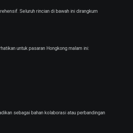
hensif. Seluruh rincian di bawah ini dirangkum
erhatikan untuk pasaran Hongkong malam ini:
 jadikan sebagai bahan kolaborasi atau perbandingan