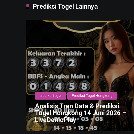
Prediksi Togel Lainnya
prediksi togel
Prediksi Togel Hongkong
Analisis Tren Data & Prediksi
Togel Hongkong 14 Juni 2026 –
LiveDemoPlay