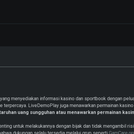
yang menyediakan informasi kasino dan sportbook dengan peluan
ne terpercaya. LiveDemoPlay juga menawarkan permainan kasino on
taruhan uang sungguhan atau menawarkan permainan kasi
enting untuk melakukannya dengan bijak dan tidak mengambil ris
 bahwa dukungan selalu tersedia melalui grup seperti
GamCare.or