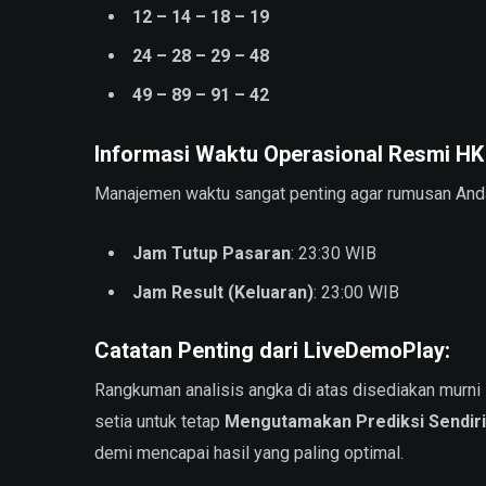
12 – 14 – 18 – 19
24 – 28 – 29 – 48
49 – 89 – 91 – 42
Informasi Waktu Operasional Resmi HK
Manajemen waktu sangat penting agar rumusan Anda 
Jam Tutup Pasaran
: 23:30 WIB
Jam Result (Keluaran)
: 23:00 WIB
Catatan Penting dari LiveDemoPlay:
Rangkuman analisis angka di atas disediakan murni
setia untuk tetap
Mengutamakan Prediksi Sendiri
demi mencapai hasil yang paling optimal.