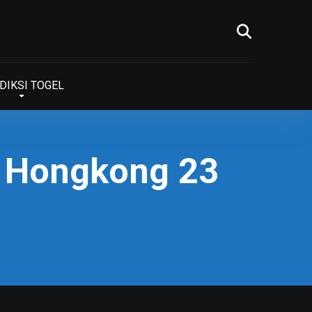
DIKSI TOGEL
el Hongkong 23