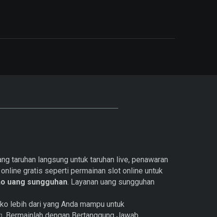
g taruhan langsung untuk taruhan live, penawaran
line gratis seperti permainan slot online untuk
no uang sungguhan
. Layanan uang sungguhan
iko lebih dari yang Anda mampu untuk
g
. Bermainlah dengan Bertanggung Jawab.