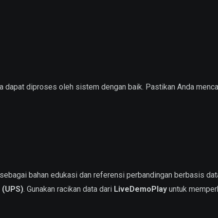
dapat diproses oleh sistem dengan baik. Pastikan Anda mencat
 sebagai bahan edukasi dan referensi perbandingan berbasis da
 (UPS)
. Gunakan racikan data dari
LiveDemoPlay
untuk memperku