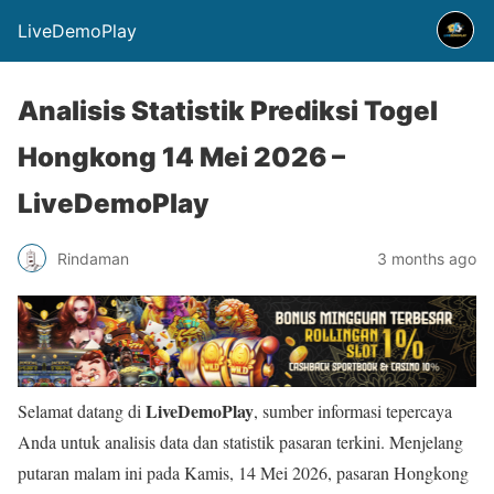
LiveDemoPlay
Analisis Statistik Prediksi Togel
Hongkong 14 Mei 2026 –
LiveDemoPlay
Rindaman
3 months ago
LiveDemoPlay
Selamat datang di
, sumber informasi tepercaya
Anda untuk analisis data dan statistik pasaran terkini. Menjelang
putaran malam ini pada Kamis, 14 Mei 2026, pasaran Hongkong