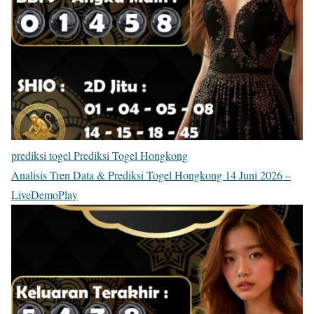
prediksi togel
Prediksi Togel Hongkong
Analisis Tren Data & Prediksi Togel Hongkong 14 Juni 2026 –
LiveDemoPlay