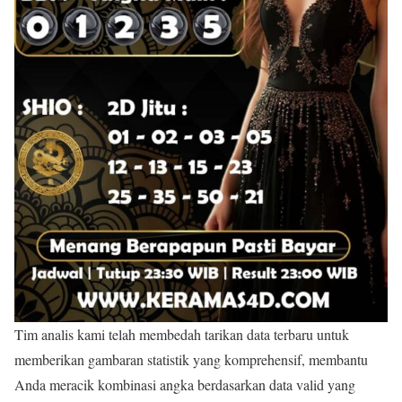
Tim analis kami telah membedah tarikan data terbaru untuk
memberikan gambaran statistik yang komprehensif, membantu
Anda meracik kombinasi angka berdasarkan data valid yang