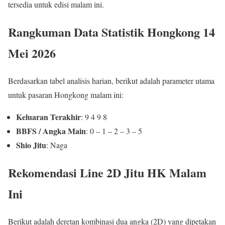
tersedia untuk edisi malam ini.
Rangkuman Data Statistik Hongkong 14
Mei 2026
Berdasarkan tabel analisis harian, berikut adalah parameter utama
untuk pasaran Hongkong malam ini:
Keluaran Terakhir
: 9 4 9 8
BBFS / Angka Main
: 0 – 1 – 2 – 3 – 5
Shio Jitu
: Naga
Rekomendasi Line 2D Jitu HK Malam
Ini
Berikut adalah deretan kombinasi dua angka (2D) yang dipetakan