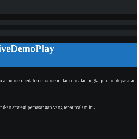
LiveDemoPlay
, kami akan membedah secara mendalam ramalan angka jitu untuk pasaran
ukan strategi pemasangan yang tepat malam ini.