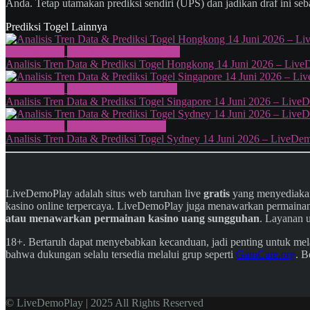
Anda. Tetap utamakan prediksi sendiri (UPS) dan jadikan draf ini se
Prediksi Togel Lainnya
prediksi togel
Prediksi Togel Hongkong
Analisis Tren Data & Prediksi Togel Hongkong 14 Juni 2026 – Liv
prediksi togel
Prediksi Togel Singapore
Analisis Tren Data & Prediksi Togel Singapore 14 Juni 2026 – Liv
prediksi togel
Prediksi Togel Sydney
Analisis Tren Data & Prediksi Togel Sydney 14 Juni 2026 – LiveDe
LiveDemoPlay adalah situs web taruhan live
gratis
yang menyediakan
kasino online terpercaya. LiveDemoPlay juga menawarkan permainan k
atau menawarkan permainan kasino uang sungguhan
. Layanan u
18+. Bertaruh dapat menyebabkan kecanduan, jadi penting untuk mel
bahwa dukungan selalu tersedia melalui grup seperti
GamCare.org
. B
© LiveDemoPlay | 2025 All Rights Reserved