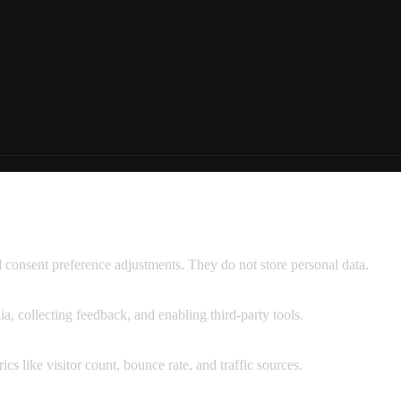
nd consent preference adjustments. They do not store personal data.
a, collecting feedback, and enabling third-party tools.
ics like visitor count, bounce rate, and traffic sources.