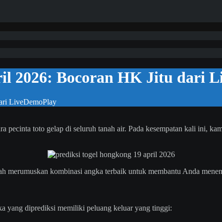
ril 2026: Bocoran HK Jitu dari 
dari LiveDemoPlay
 para pecinta toto gelap di seluruh tanah air. Pada kesempatan kali ini
telah merumuskan kombinasi angka terbaik untuk membantu Anda menent
ka yang diprediksi memiliki peluang keluar yang tinggi: