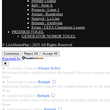
Premier League
Italy : Serie A
Perancis : Ligue 1
Jerman : Bundesliga
Spanyol : La Liga
Belanda : Eredivisie
Eropa : UEFA Champions League
PREDIKSI TOGEL
GENERATOR NOMOR TOGEL
© LiveDemoPlay | 2025 All Rights Reserved
Customize
Reject All
Accept All
Powered by
✖
►
Necessary Cookies
Always Active
Necessary cookies enable essential site features like secure log-ins a
None
►
Functional Cookies
Remark
Functional cookies support features like content sharing on social medi
None
►
Analytical Cookies
Remark
Analytical cookies track visitor interactions, providing insights on metr
None
►
Advertisement Cookies
Remark