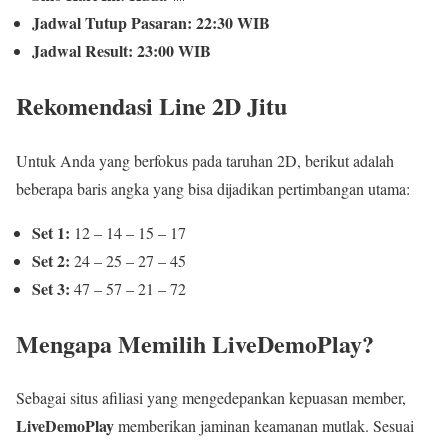
Jadwal Tutup Pasaran:
22:30 WIB
Jadwal Result:
23:00 WIB
Rekomendasi Line 2D Jitu
Untuk Anda yang berfokus pada taruhan 2D, berikut adalah
beberapa baris angka yang bisa dijadikan pertimbangan utama:
Set 1:
12 – 14 – 15 – 17
Set 2:
24 – 25 – 27 – 45
Set 3:
47 – 57 – 21 – 72
Mengapa Memilih LiveDemoPlay?
Sebagai situs afiliasi yang mengedepankan kepuasan member,
LiveDemoPlay
memberikan jaminan keamanan mutlak. Sesuai