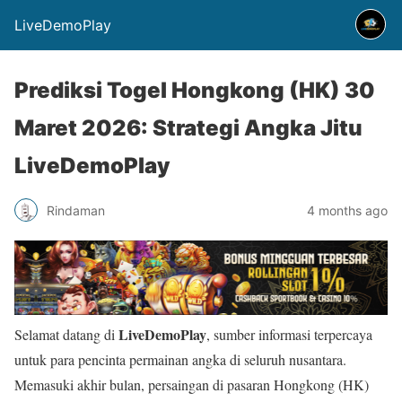
LiveDemoPlay
Prediksi Togel Hongkong (HK) 30
Maret 2026: Strategi Angka Jitu
LiveDemoPlay
Rindaman
4 months ago
LiveDemoPlay
Selamat datang di
, sumber informasi terpercaya
untuk para pencinta permainan angka di seluruh nusantara.
Memasuki akhir bulan, persaingan di pasaran Hongkong (HK)