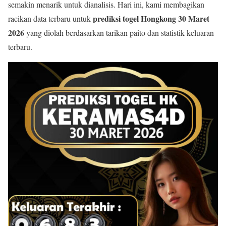
semakin menarik untuk dianalisis. Hari ini, kami membagikan
prediksi togel Hongkong 30 Maret
racikan data terbaru untuk
2026
yang diolah berdasarkan tarikan paito dan statistik keluaran
terbaru.