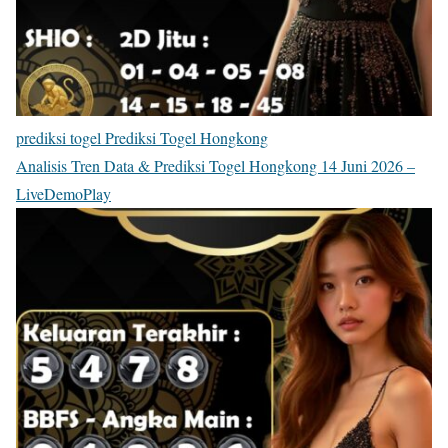
prediksi togel
Prediksi Togel Hongkong
Analisis Tren Data & Prediksi Togel Hongkong 14 Juni 2026 –
LiveDemoPlay