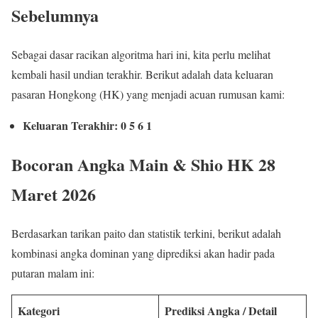
Sebelumnya
Sebagai dasar racikan algoritma hari ini, kita perlu melihat
kembali hasil undian terakhir. Berikut adalah data keluaran
pasaran Hongkong (HK) yang menjadi acuan rumusan kami:
Keluaran Terakhir:
0 5 6 1
Bocoran Angka Main & Shio HK 28
Maret 2026
Berdasarkan tarikan paito dan statistik terkini, berikut adalah
kombinasi angka dominan yang diprediksi akan hadir pada
putaran malam ini:
Kategori
Prediksi Angka / Detail