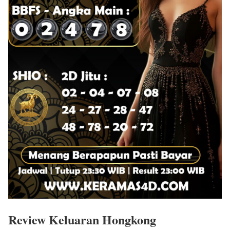
Review Keluaran Hongkong