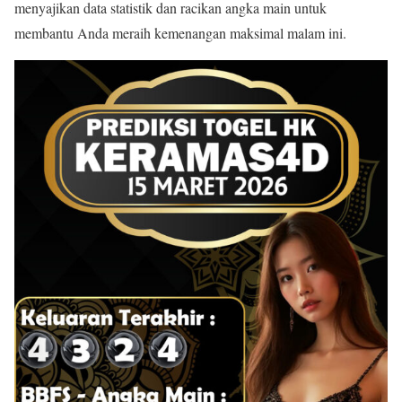
menyajikan data statistik dan racikan angka main untuk
membantu Anda meraih kemenangan maksimal malam ini.