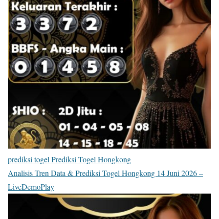
prediksi togel
Prediksi Togel Hongkong
Analisis Tren Data & Prediksi Togel Hongkong 14 Juni 2026 –
LiveDemoPlay