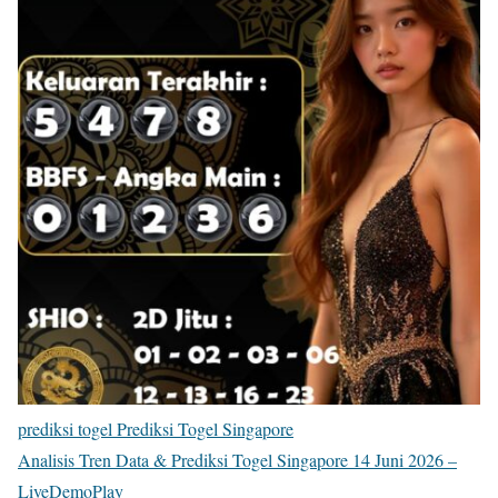
prediksi togel
Prediksi Togel Singapore
Analisis Tren Data & Prediksi Togel Singapore 14 Juni 2026 –
LiveDemoPlay