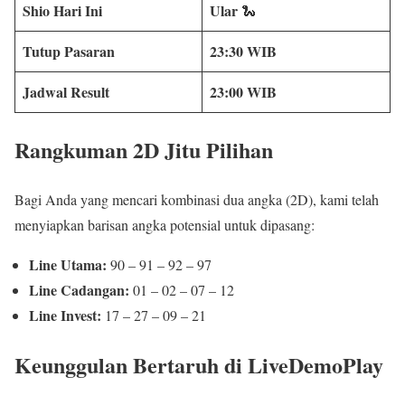
Shio Hari Ini
Ular
🐍
Tutup Pasaran
23:30 WIB
Jadwal Result
23:00 WIB
Rangkuman 2D Jitu Pilihan
Bagi Anda yang mencari kombinasi dua angka (2D), kami telah
menyiapkan barisan angka potensial untuk dipasang:
Line Utama:
90 – 91 – 92 – 97
Line Cadangan:
01 – 02 – 07 – 12
Line Invest:
17 – 27 – 09 – 21
Keunggulan Bertaruh di LiveDemoPlay