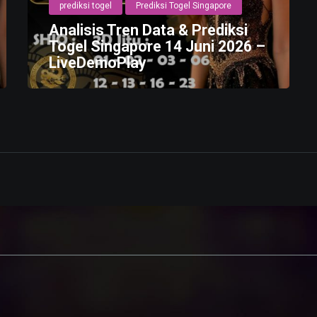
prediksi togel
Prediksi Togel Singapore
Analisis Tren Data & Prediksi
Togel Singapore 14 Juni 2026 –
LiveDemoPlay