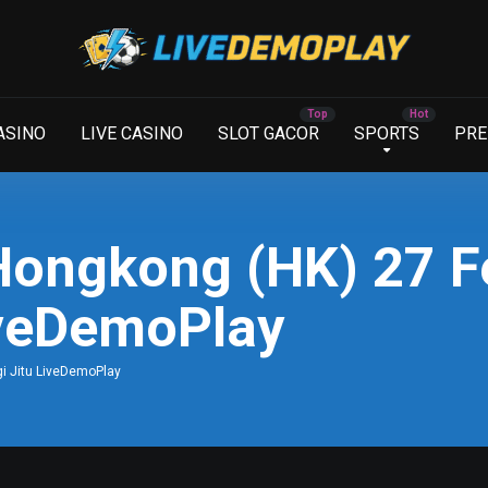
ASINO
LIVE CASINO
SLOT GACOR
SPORTS
PRE
 Hongkong (HK) 27 F
iveDemoPlay
gi Jitu LiveDemoPlay