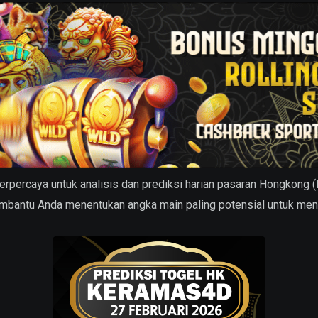
 terpercaya untuk analisis dan prediksi harian pasaran Hongkong 
embantu Anda menentukan angka main paling potensial untuk men