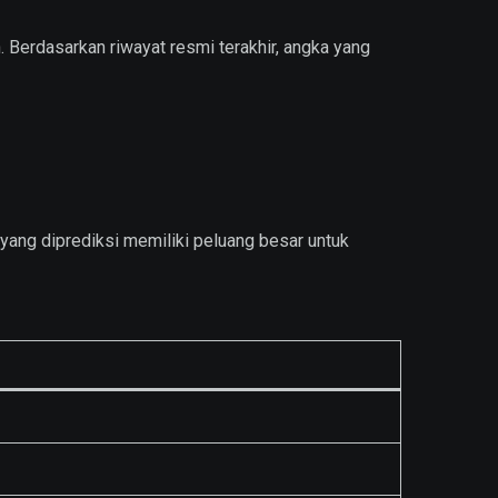
Berdasarkan riwayat resmi terakhir, angka yang
 yang diprediksi memiliki peluang besar untuk