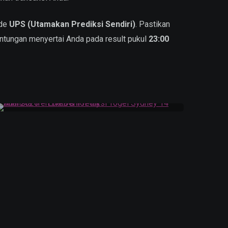
ode
UPS (Utamakan Prediksi Sendiri)
. Pastikan
tungan menyertai Anda pada result pukul
23:00
prediksi togel
Prediksi Togel Sydney
Analisis Tren Data & Prediksi
Togel Sydney 14 Juni 2026 –
LiveDemoPlay