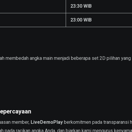
23:30 WIB
23:00 WIB
lah membedah angka main menjadi beberapa set 2D pilihan yang 
Kepercayaan
puasan member,
LiveDemoPlay
berkomitmen pada transparansi h
lah pada racikan angka Anda, dan biarkan kami mengurus kenyama