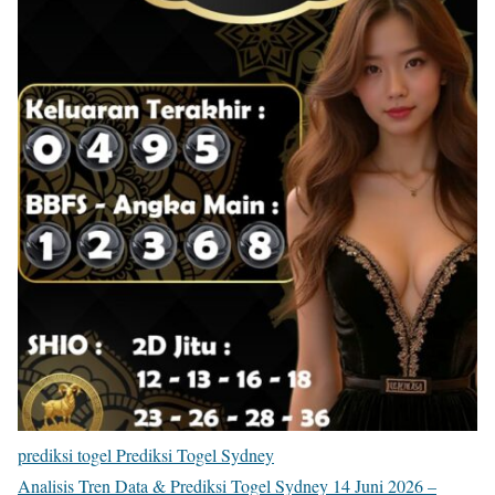
prediksi togel
Prediksi Togel Sydney
Analisis Tren Data & Prediksi Togel Sydney 14 Juni 2026 –