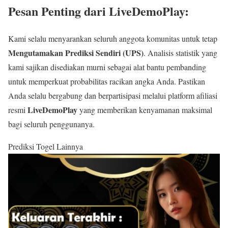
Pesan Penting dari LiveDemoPlay:
Kami selalu menyarankan seluruh anggota komunitas untuk tetap
Mengutamakan Prediksi Sendiri (UPS)
. Analisis statistik yang
kami sajikan disediakan murni sebagai alat bantu pembanding
untuk memperkuat probabilitas racikan angka Anda. Pastikan
Anda selalu bergabung dan berpartisipasi melalui platform afiliasi
LiveDemoPlay
resmi
yang memberikan kenyamanan maksimal
bagi seluruh penggunanya.
Prediksi Togel Lainnya