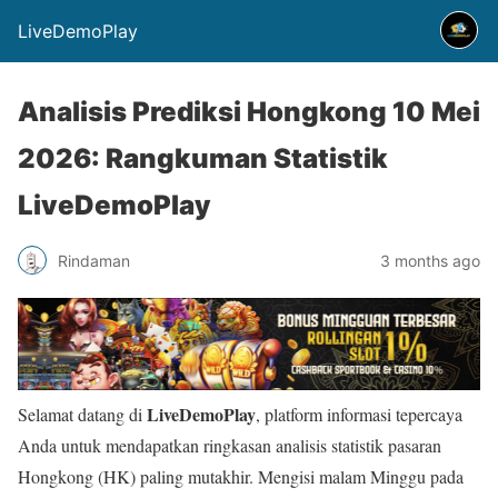
LiveDemoPlay
Analisis Prediksi Hongkong 10 Mei
2026: Rangkuman Statistik
LiveDemoPlay
Rindaman
3 months ago
LiveDemoPlay
Selamat datang di
, platform informasi tepercaya
Anda untuk mendapatkan ringkasan analisis statistik pasaran
Hongkong (HK) paling mutakhir. Mengisi malam Minggu pada