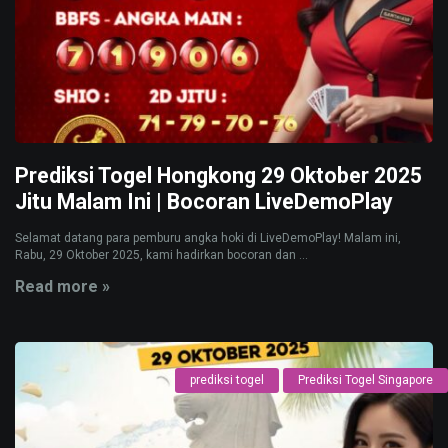
Prediksi Togel Hongkong 29 Oktober 2025
Jitu Malam Ini | Bocoran LiveDemoPlay
Selamat datang para pemburu angka hoki di LiveDemoPlay! Malam ini,
Rabu, 29 Oktober 2025, kami hadirkan bocoran dan ...
Read more »
prediksi togel
Prediksi Togel Singapore