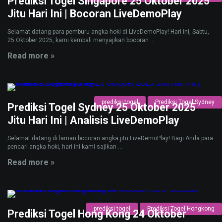
Prediksi Togel Singapore 25 Oktober 2025
Jitu Hari Ini | Bocoran LiveDemoPlay
Selamat datang para pemburu angka hoki di LiveDemoPlay! Hari ini, Sabtu,
25 Oktober 2025, kami kembali menyajikan bocoran ...
Read more »
prediksi togel
Prediksi Togel Sydney
Prediksi Togel Sydney 25 Oktober 2025
Jitu Hari Ini | Analisis LiveDemoPlay
Selamat datang di laman bocoran angka jitu LiveDemoPlay! Bagi Anda para
pencari angka hoki, hari ini kami sajikan ...
Read more »
prediksi togel
Prediksi Togel Hongkong
Prediksi Togel Hong Kong 24 Oktober