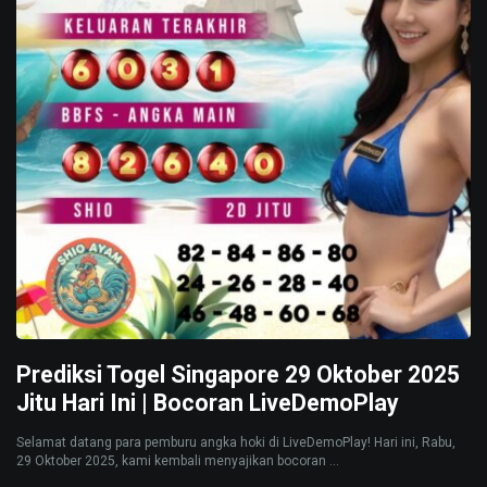
Prediksi Togel Singapore 29 Oktober 2025
Jitu Hari Ini | Bocoran LiveDemoPlay
Selamat datang para pemburu angka hoki di LiveDemoPlay! Hari ini, Rabu,
29 Oktober 2025, kami kembali menyajikan bocoran ...