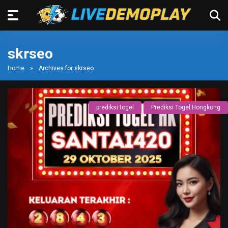
skrseo
Home
»
Archives for skrseo
prediksi togel
Prediksi Togel Hongkong