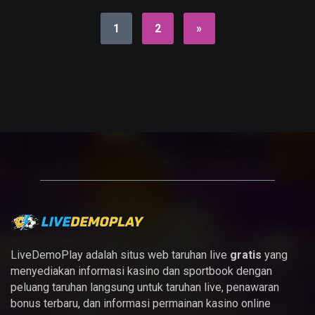
1
2
»
LiveDemoPlay adalah situs web taruhan live
gratis
yang
menyediakan informasi kasino dan sportbook dengan
peluang taruhan langsung untuk taruhan live, penawaran
bonus terbaru, dan informasi permainan kasino online