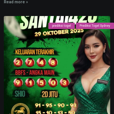
Read more »
prediksi togel
Prediksi Togel Sydney