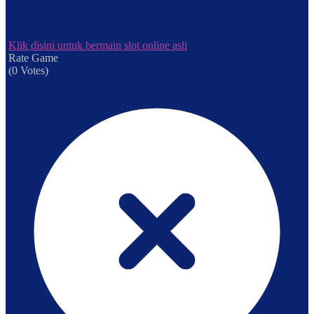
Klik disini untuk bermain slot online asli
Rate Game
(
0
Votes)