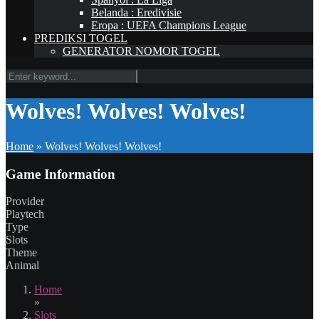
Belanda : Eredivisie
Eropa : UEFA Champions League
PREDIKSI TOGEL
GENERATOR NOMOR TOGEL
Wolves! Wolves! Wolves!
Home
»
Wolves! Wolves! Wolves!
Game Information
Provider
Playtech
Type
Slots
Theme
Animal
Home
»
Slots