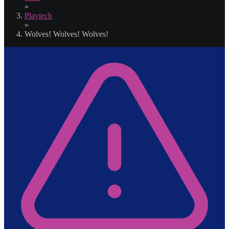
»
Playtech
»
Wolves! Wolves! Wolves!