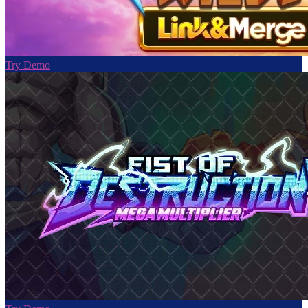
Try Demo