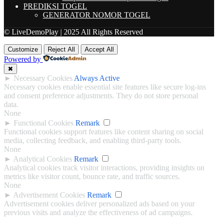
PREDIKSI TOGEL
GENERATOR NOMOR TOGEL
© LiveDemoPlay | 2025 All Rights Reserved
Customize
Reject All
Accept All
Powered by
✖
►
Necessary Cookies
Always Active
Necessary cookies enable essential site features like secure log-ins
and consent preference adjustments. They do not store personal
data.
None
►
Functional Cookies
Remark
Functional cookies support features like content sharing on social
media, collecting feedback, and enabling third-party tools.
None
►
Analytical Cookies
Remark
Analytical cookies track visitor interactions, providing insights on
metrics like visitor count, bounce rate, and traffic sources.
None
►
Advertisement Cookies
Remark
Advertisement cookies deliver personalized ads based on your
previous visits and analyze the effectiveness of ad campaigns.