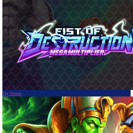
Try Demo